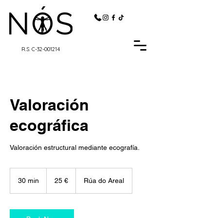
R.S. C-32-001214
Valoración
ecográfica
Valoración estructural mediante ecografía.
25
euros
30 min
3
25 €
Rúa do Areal
0
m
i
n