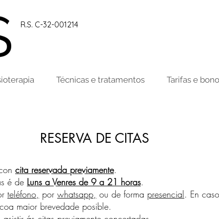
R.S. C-32-001214
sioterapia
Técnicas e tratamentos
Tarifas e bon
RESERVA DE CITAS
 con
cita reservada previamente
.
as é de
Luns a Venres de 9 a 21 horas
.
or
teléfono,
por
whatsapp,
ou de forma
presencial
. En cas
 coa maior brevedade posible.
asistir
ás citas previamente concertadas.