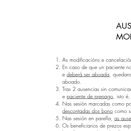
AUS
MOD
As modificacións e cancelaci
En caso de que un paciente no
e
deberá ser aboada
, quedand
aboado.
Tras 2 ausencias sin comunica
e
paciente de prepago
, isto 
Nas sesión marcadas como par
descontadas dos bono
como se
Nas sesión en parella,
as aus
Os beneficiarios de prezos esp