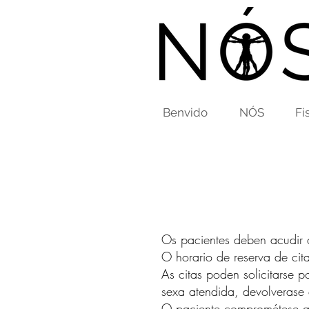
Benvido
NÓS
Fi
Os pacientes deben acudir
O horario de reserva de cit
As citas poden solicitarse p
sexa atendida, devolverase
O paciente
comprométese a 