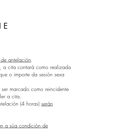
 E
 de antelación
.
, a cita contará como realizada
 que o importe da sesión sexa
a ser marcado como reincidente
er a cita.
telación (4 horas)
serán
án a súa condición de