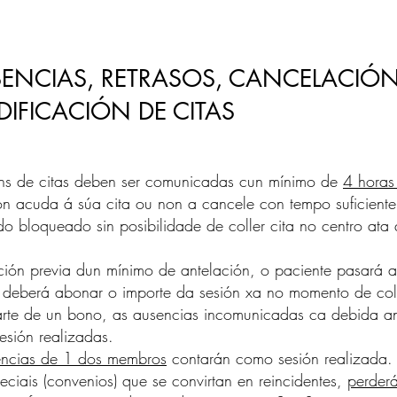
ENCIAS, RETRASOS, CANCELACIÓN
IFICACIÓN DE CITAS
óns de citas deben ser comunicadas cun mínimo de
4 horas
n acuda á súa cita ou non a cancele con tempo suficiente
o bloqueado sin posibilidade de coller cita no centro ata
ción previa dun mínimo de antelación, o paciente pasará 
é, deberá abonar o importe da sesión xa no momento de coll
te de un bono, as ausencias incomunicadas ca debida an
sión realizadas.
encias de 1 dos membros
contarán como sesión realizada.
eciais (convenios) que se convirtan en reincidentes,
perder