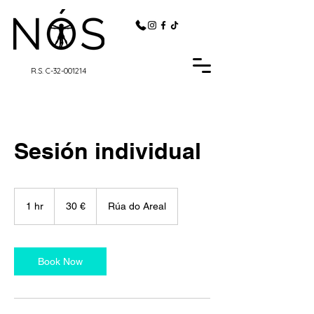
R.S. C-32-001214
Sesión individual
30
euros
1 hr
1
30 €
Rúa do Areal
h
Book Now