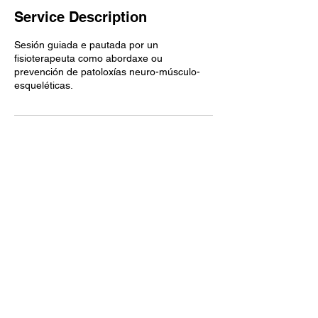
Service Description
Sesión guiada e pautada por un
fisioterapeuta como abordaxe ou
prevención de patoloxías neuro-músculo-
esqueléticas.
Contact Details
Rúa do Areal, 2, 32002 Ourense, España
Aviso legal
Rúa do Areal 2, baixo
A Valenzá (Barbadás)
Política de privacidad
32002 Ourense
Política de cookies
988071592
678074689