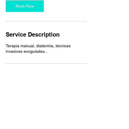
Book Now
Service Description
Terapia manual, diatermia, técnicas
Contact Details
Rúa do Areal, 2, 32002 Ourense, España
Aviso legal
Rúa do Areal 2, baixo
A Valenzá (Barbadás)