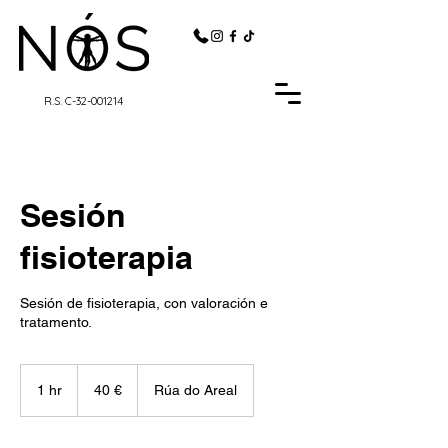
R.S. C-32-001214
Sesión
fisioterapia
Sesión de fisioterapia, con valoración e
tratamento.
40
euros
1 hr
1
40 €
Rúa do Areal
h