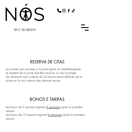
SR C-32-001214
RESERVA DE CITAS
Les primes sont soumises à la prescription du kinésithérapeute.
Le montant de la prime doit être versé en un seul acompte.
Les absences sans préavis de 24 heures seront déduites de la
prime au fur et à mesure des séances tenues.
BONOS E TARIFAS
Les bonus de 5 sessions expirent
4 semaines
après la première
session.
Les bonus de 10 sessions expirent
6 semaines
après la première
session.